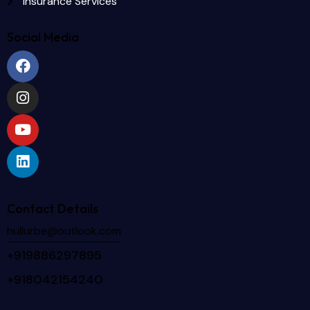
Insurance Services
Social Media
Contact Details
hullurbe@outlook.com
+919886297895
+918042154240