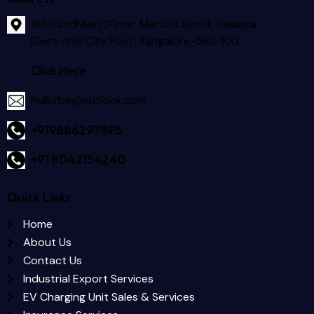
#30,2ndMain,2Floor, Maruti Layout, Basapur
Electronic City Post, Bangalore-560 100
Click Here
hullurbe@outlook.com
+919886297895
+91 8042154240
Quick Links
Home
About Us
Contact Us
Industrial Export Services
EV Charging Unit Sales & Services