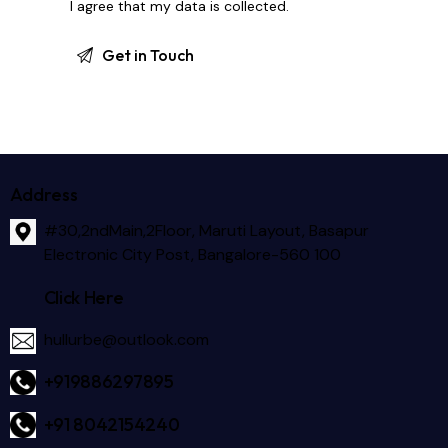
I agree that my data is
collected
.
Address
#30,2ndMain,2Floor, Maruti Layout, Basapur
Electronic City Post, Bangalore-560 100
Click Here
hullurbe@outlook.com
+919886297895
+91 8042154240