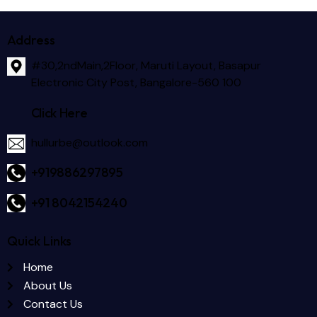
Address
#30,2ndMain,2Floor, Maruti Layout, Basapur
Electronic City Post, Bangalore-560 100
Click Here
hullurbe@outlook.com
+919886297895
+91 8042154240
Quick Links
Home
About Us
Contact Us