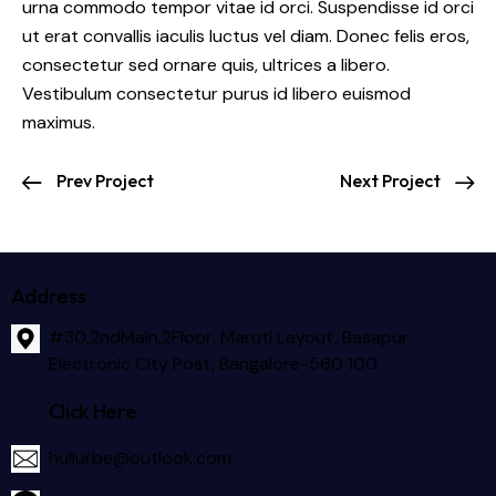
urna commodo tempor vitae id orci. Suspendisse id orci
ut erat convallis iaculis luctus vel diam. Donec felis eros,
consectetur sed ornare quis, ultrices a libero.
Vestibulum consectetur purus id libero euismod
maximus.
Prev Project
Next Project
Address
#30,2ndMain,2Floor, Maruti Layout, Basapur
Electronic City Post, Bangalore-560 100
Click Here
hullurbe@outlook.com